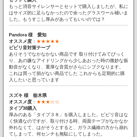
もっと消音サイレンサーとセットで購入しましたが、私に
はサイズ的に足らなかったので余ったグラスウール補いま
した。もうすこし厚みがあってもいいのでは？
Pandora 様
愛知
オススメ度
：
★★★★★
ビビリ音対策テープ
ありそうでなかなかない商品です 取り付けてみてびっく
り、あの嫌なアイドリングから少しあおった時の微妙な振
動音がなくなり、重厚な音質がさらにシブクなります。
これは買って損がない商品でした これからも定期的に購
入したいと思っています
スズキ 様
栃木県
オススメ度
：
★★★☆☆
タイプ38購入
厚みのある「タイプ３８」を購入しました。ビビリ音はな
く快適なのですが、取り付ける時、両面テープがなかなか
外れなくて、はがそうとすると、ガラス繊維の方から崩れ
てしまって、何センチも無駄にしてしまった。