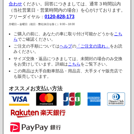
合わせ
ください。回答につきましては、通常３時間以内
（当社営業日・営業時間内の場合）を心がけております。
フリーダイヤル：
0120-828-173
月曜日～金曜日（祝日・弊社休日を除く）9:00～18:00
ご購入の前に、あなたの車に取り付け可能かどうかを
こち
ら
でご確認ください。
ご注文の手順については
ヘルプ
の
「ご注文の流れ」
をお読
みください。
サイズ交換・返品につきましては、未開封の場合のみ交換
をお受けしています。詳細は
こちら
をご覧下さい。
この商品は大手自動車部品・用品店、大手タイヤ販売店で
も販売しています。
オススメお支払い方法