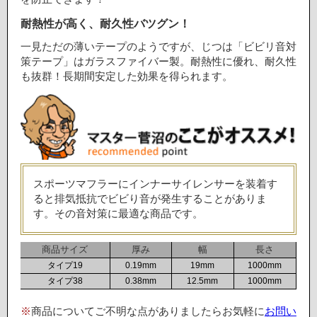
耐熱性が高く、耐久性バツグン！
一見ただの薄いテープのようですが、じつは「ビビリ音対
策テープ」はガラスファイバー製。耐熱性に優れ、耐久性
も抜群！長期間安定した効果を得られます。
スポーツマフラーにインナーサイレンサーを装着す
ると排気抵抗でビビり音が発生することがありま
す。その音対策に最適な商品です。
商品サイズ
厚み
幅
長さ
タイプ19
0.19mm
19mm
1000mm
タイプ38
0.38mm
12.5mm
1000mm
※
商品についてご不明な点がありましたらお気軽に
お問い