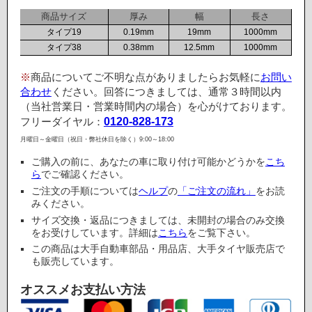
商品サイズ
厚み
幅
長さ
タイプ19
0.19mm
19mm
1000mm
タイプ38
0.38mm
12.5mm
1000mm
※
商品についてご不明な点がありましたらお気軽に
お問い
合わせ
ください。回答につきましては、通常３時間以内
（当社営業日・営業時間内の場合）を心がけております。
フリーダイヤル：
0120-828-173
月曜日～金曜日（祝日・弊社休日を除く）9:00～18:00
ご購入の前に、あなたの車に取り付け可能かどうかを
こち
ら
でご確認ください。
ご注文の手順については
ヘルプ
の
「ご注文の流れ」
をお読
みください。
サイズ交換・返品につきましては、未開封の場合のみ交換
をお受けしています。詳細は
こちら
をご覧下さい。
この商品は大手自動車部品・用品店、大手タイヤ販売店で
も販売しています。
オススメお支払い方法