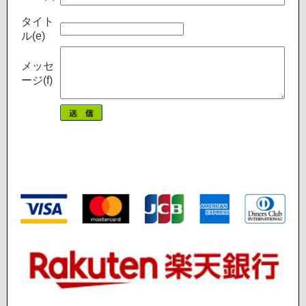
タイト
ル(e)
メッセ
ージ(f)