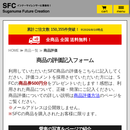
累計ご注文数 150,355件突破！
※2026/8/10時点
全商品 全国 送料無料！
HOME
≫
商品一覧
≫
商品評価
商品の評価記入フォーム
利用していただいたSFC商品の評価をこちらに記入してく
ださい。評価コメントを採用させていただいた方には、S
FCの
商品券500円分
をプレゼントいたします！感想は、利
用された商品について、正確・簡潔にご記入ください。
商品評価についての詳しい説明は
商品評価方法
のページを
ご覧ください。
※
メールアドレスは公開致しません。
※
SFCの商品を購入されたお客様に限ります。
愛車の写真をページで紹介